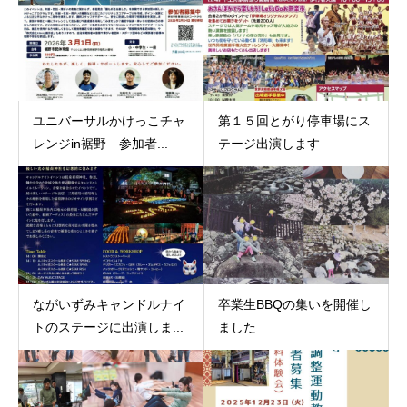
ユニバーサルかけっこチャ
第１５回とがり停車場にス
レンジin裾野 参加者...
テージ出演します
ながいずみキャンドルナイ
卒業生BBQの集いを開催し
トのステージに出演しま...
ました