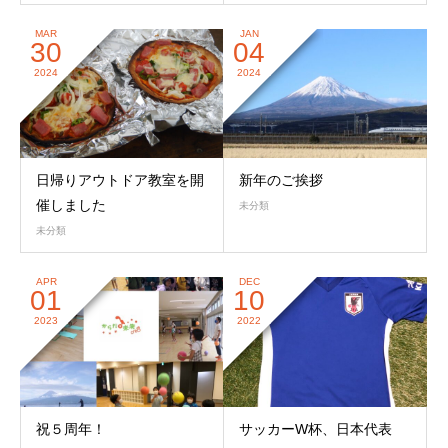
MAR
JAN
30
04
2024
2024
日帰りアウトドア教室を開
新年のご挨拶
催しました
未分類
未分類
APR
DEC
01
10
2023
2022
祝５周年！
サッカーW杯、日本代表