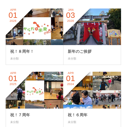
APR
JAN
01
03
2026
2026
祝！８周年！
新年のご挨拶
未分類
未分類
APR
APR
01
01
2025
2024
祝！７周年
祝！６周年
未分類
未分類