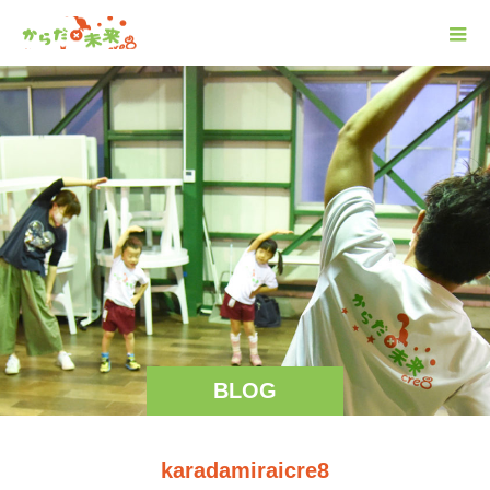
BLOG
karadamiraicre8